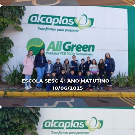
ESCOLA SESC 4º ANO MATUTINO –
10/06/2025