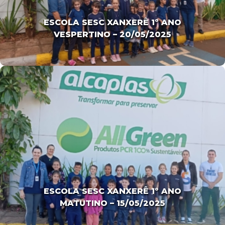
ESCOLA SESC XANXERÊ 1º ANO
VESPERTINO – 20/05/2025
ESCOLA SESC XANXERÊ 1º ANO
MATUTINO – 15/05/2025