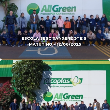
ESCOLA SESC XANXERÊ 3º E 5º
MATUTINO – 12/06/2025